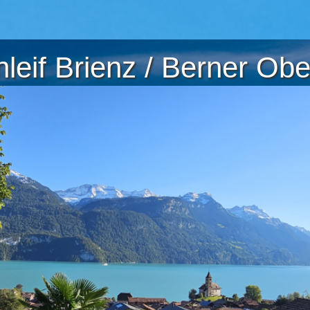
eif Brienz / Berner Obe